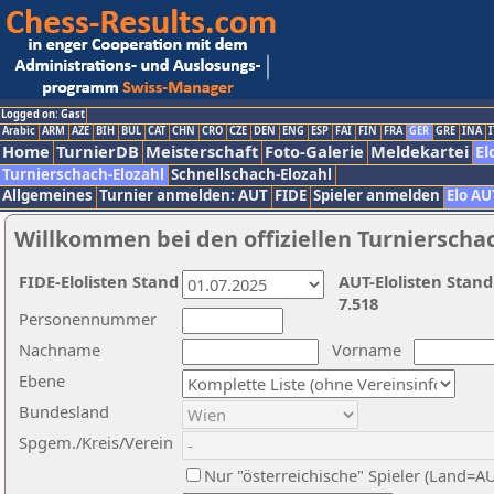
Logged on: Gast
Arabic
ARM
AZE
BIH
BUL
CAT
CHN
CRO
CZE
DEN
ENG
ESP
FAI
FIN
FRA
GER
GRE
INA
I
Home
TurnierDB
Meisterschaft
Foto-Galerie
Meldekartei
El
Turnierschach-Elozahl
Schnellschach-Elozahl
Allgemeines
Turnier anmelden: AUT
FIDE
Spieler anmelden
Elo AU
Willkommen bei den offiziellen Turnierscha
FIDE-Elolisten Stand
AUT-Elolisten Stand
7.518
Personennummer
Nachname
Vorname
Ebene
Bundesland
Spgem./Kreis/Verein
Nur "österreichische" Spieler (Land=A