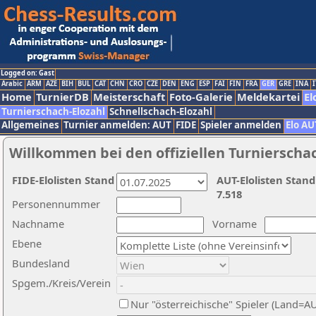
Logged on: Gast
Arabic
ARM
AZE
BIH
BUL
CAT
CHN
CRO
CZE
DEN
ENG
ESP
FAI
FIN
FRA
GER
GRE
INA
I
Home
TurnierDB
Meisterschaft
Foto-Galerie
Meldekartei
El
Turnierschach-Elozahl
Schnellschach-Elozahl
Allgemeines
Turnier anmelden: AUT
FIDE
Spieler anmelden
Elo AU
Willkommen bei den offiziellen Turnierscha
FIDE-Elolisten Stand
AUT-Elolisten Stand
7.518
Personennummer
Nachname
Vorname
Ebene
Bundesland
Spgem./Kreis/Verein
Nur "österreichische" Spieler (Land=A