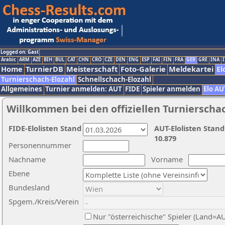
Logged on: Gast
Arabic
ARM
AZE
BIH
BUL
CAT
CHN
CRO
CZE
DEN
ENG
ESP
FAI
FIN
FRA
GER
GRE
INA
I
Home
TurnierDB
Meisterschaft
Foto-Galerie
Meldekartei
El
Turnierschach-Elozahl
Schnellschach-Elozahl
Allgemeines
Turnier anmelden: AUT
FIDE
Spieler anmelden
Elo AU
Willkommen bei den offiziellen Turnierscha
FIDE-Elolisten Stand
AUT-Elolisten Stand
10.879
Personennummer
Nachname
Vorname
Ebene
Bundesland
Spgem./Kreis/Verein
Nur "österreichische" Spieler (Land=A