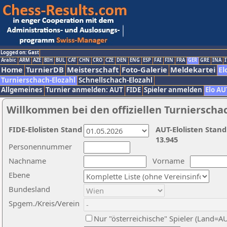
Logged on: Gast
Arabic
ARM
AZE
BIH
BUL
CAT
CHN
CRO
CZE
DEN
ENG
ESP
FAI
FIN
FRA
GER
GRE
INA
I
Home
TurnierDB
Meisterschaft
Foto-Galerie
Meldekartei
El
Turnierschach-Elozahl
Schnellschach-Elozahl
Allgemeines
Turnier anmelden: AUT
FIDE
Spieler anmelden
Elo AU
Willkommen bei den offiziellen Turnierscha
FIDE-Elolisten Stand
AUT-Elolisten Stand
13.945
Personennummer
Nachname
Vorname
Ebene
Bundesland
Spgem./Kreis/Verein
Nur "österreichische" Spieler (Land=A