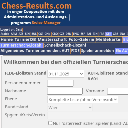
Logged on: Gast
Arabic
ARM
AZE
BIH
BUL
CAT
CHN
CRO
CZE
DEN
ENG
ESP
FAI
FIN
FRA
GER
GRE
INA
I
Home
TurnierDB
Meisterschaft
Foto-Galerie
Meldekartei
El
Turnierschach-Elozahl
Schnellschach-Elozahl
Allgemeines
Turnier anmelden: AUT
FIDE
Spieler anmelden
Elo AU
Willkommen bei den offiziellen Turnierscha
FIDE-Elolisten Stand
AUT-Elolisten Stand
8.601
Personennummer
Nachname
Vorname
Ebene
Bundesland
Spgem./Kreis/Verein
Nur "österreichische" Spieler (Land=A