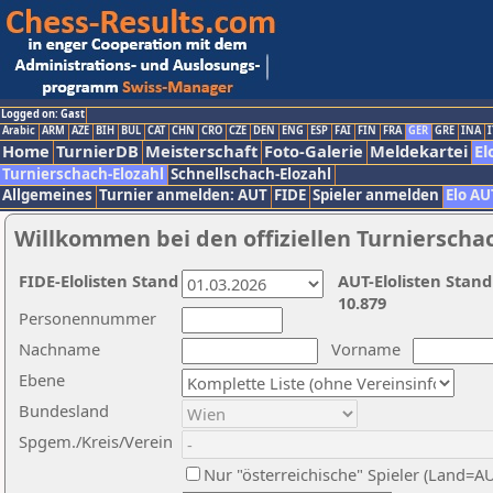
Logged on: Gast
Arabic
ARM
AZE
BIH
BUL
CAT
CHN
CRO
CZE
DEN
ENG
ESP
FAI
FIN
FRA
GER
GRE
INA
I
Home
TurnierDB
Meisterschaft
Foto-Galerie
Meldekartei
El
Turnierschach-Elozahl
Schnellschach-Elozahl
Allgemeines
Turnier anmelden: AUT
FIDE
Spieler anmelden
Elo AU
Willkommen bei den offiziellen Turnierscha
FIDE-Elolisten Stand
AUT-Elolisten Stand
10.879
Personennummer
Nachname
Vorname
Ebene
Bundesland
Spgem./Kreis/Verein
Nur "österreichische" Spieler (Land=A