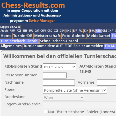
Logged on: Gast
Arabic
ARM
AZE
BIH
BUL
CAT
CHN
CRO
CZE
DEN
ENG
ESP
FAI
FIN
FRA
GER
GRE
INA
I
Home
TurnierDB
Meisterschaft
Foto-Galerie
Meldekartei
El
Turnierschach-Elozahl
Schnellschach-Elozahl
Allgemeines
Turnier anmelden: AUT
FIDE
Spieler anmelden
Elo AU
Willkommen bei den offiziellen Turnierscha
FIDE-Elolisten Stand
AUT-Elolisten Stand
13.945
Personennummer
Nachname
Vorname
Ebene
Bundesland
Spgem./Kreis/Verein
Nur "österreichische" Spieler (Land=A