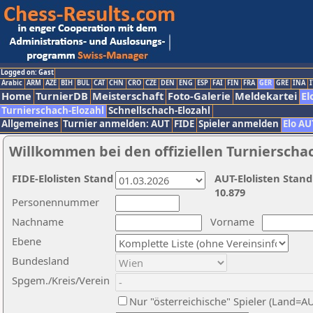
Logged on: Gast
Arabic
ARM
AZE
BIH
BUL
CAT
CHN
CRO
CZE
DEN
ENG
ESP
FAI
FIN
FRA
GER
GRE
INA
I
Home
TurnierDB
Meisterschaft
Foto-Galerie
Meldekartei
El
Turnierschach-Elozahl
Schnellschach-Elozahl
Allgemeines
Turnier anmelden: AUT
FIDE
Spieler anmelden
Elo AU
Willkommen bei den offiziellen Turnierscha
FIDE-Elolisten Stand
AUT-Elolisten Stand
10.879
Personennummer
Nachname
Vorname
Ebene
Bundesland
Spgem./Kreis/Verein
Nur "österreichische" Spieler (Land=A