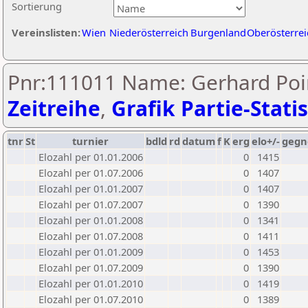
Sortierung
Vereinslisten:
Wien
Niederösterreich
Burgenland
Oberösterrei
Pnr:111011 Name: Gerhard Poin
Zeitreihe
,
Grafik Partie-Statis
tnr
St
turnier
bdld
rd
datum
f
K
erg
elo+/-
gegn
Elozahl per 01.01.2006
0
1415
Elozahl per 01.07.2006
0
1407
Elozahl per 01.01.2007
0
1407
Elozahl per 01.07.2007
0
1390
Elozahl per 01.01.2008
0
1341
Elozahl per 01.07.2008
0
1411
Elozahl per 01.01.2009
0
1453
Elozahl per 01.07.2009
0
1390
Elozahl per 01.01.2010
0
1419
Elozahl per 01.07.2010
0
1389