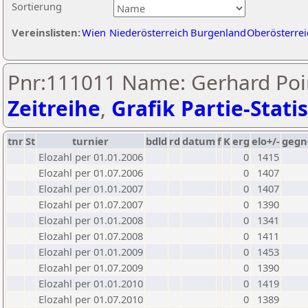
Sortierung
Vereinslisten:
Wien
Niederösterreich
Burgenland
Oberösterrei
Pnr:111011 Name: Gerhard Poin
Zeitreihe
,
Grafik Partie-Statis
tnr
St
turnier
bdld
rd
datum
f
K
erg
elo+/-
gegn
Elozahl per 01.01.2006
0
1415
Elozahl per 01.07.2006
0
1407
Elozahl per 01.01.2007
0
1407
Elozahl per 01.07.2007
0
1390
Elozahl per 01.01.2008
0
1341
Elozahl per 01.07.2008
0
1411
Elozahl per 01.01.2009
0
1453
Elozahl per 01.07.2009
0
1390
Elozahl per 01.01.2010
0
1419
Elozahl per 01.07.2010
0
1389