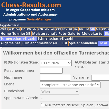
Logged on: Gast
Arabic
ARM
AZE
BIH
BUL
CAT
CHN
CRO
CZE
DEN
ENG
ESP
FAI
FIN
FRA
GER
GRE
INA
I
Home
TurnierDB
Meisterschaft
Foto-Galerie
Meldekartei
El
Turnierschach-Elozahl
Schnellschach-Elozahl
Allgemeines
Turnier anmelden: AUT
FIDE
Spieler anmelden
Elo AU
Willkommen bei den offiziellen Turnierscha
FIDE-Elolisten Stand
AUT-Elolisten Stand
13.945
Personennummer
Nachname
Vorname
Ebene
Bundesland
Spgem./Kreis/Verein
Nur "österreichische" Spieler (Land=A