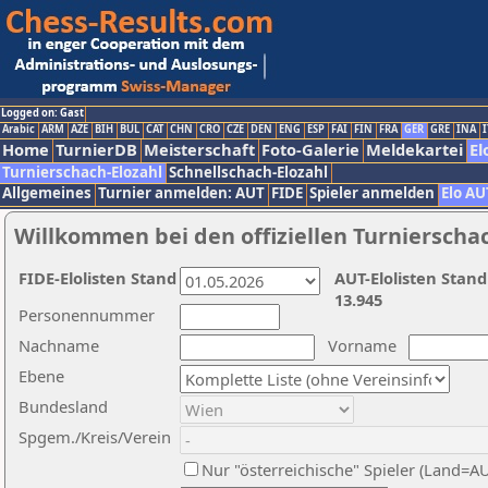
Logged on: Gast
Arabic
ARM
AZE
BIH
BUL
CAT
CHN
CRO
CZE
DEN
ENG
ESP
FAI
FIN
FRA
GER
GRE
INA
I
Home
TurnierDB
Meisterschaft
Foto-Galerie
Meldekartei
El
Turnierschach-Elozahl
Schnellschach-Elozahl
Allgemeines
Turnier anmelden: AUT
FIDE
Spieler anmelden
Elo AU
Willkommen bei den offiziellen Turnierscha
FIDE-Elolisten Stand
AUT-Elolisten Stand
13.945
Personennummer
Nachname
Vorname
Ebene
Bundesland
Spgem./Kreis/Verein
Nur "österreichische" Spieler (Land=A