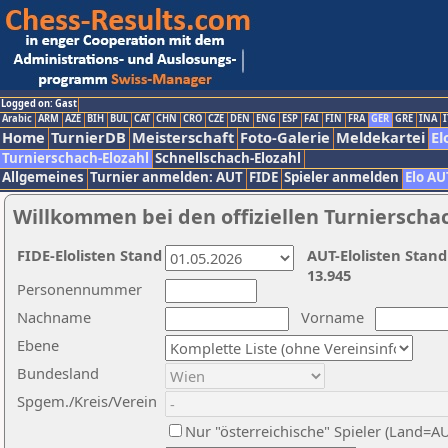
Logged on: Gast
Arabic
ARM
AZE
BIH
BUL
CAT
CHN
CRO
CZE
DEN
ENG
ESP
FAI
FIN
FRA
GER
GRE
INA
I
Home
TurnierDB
Meisterschaft
Foto-Galerie
Meldekartei
El
Turnierschach-Elozahl
Schnellschach-Elozahl
Allgemeines
Turnier anmelden: AUT
FIDE
Spieler anmelden
Elo AU
Willkommen bei den offiziellen Turnierscha
FIDE-Elolisten Stand
AUT-Elolisten Stand
13.945
Personennummer
Nachname
Vorname
Ebene
Bundesland
Spgem./Kreis/Verein
Nur "österreichische" Spieler (Land=A