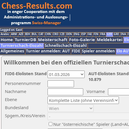
Logged on: Gast
Arabic
ARM
AZE
BIH
BUL
CAT
CHN
CRO
CZE
DEN
ENG
ESP
FAI
FIN
FRA
GER
GRE
INA
I
Home
TurnierDB
Meisterschaft
Foto-Galerie
Meldekartei
El
Turnierschach-Elozahl
Schnellschach-Elozahl
Allgemeines
Turnier anmelden: AUT
FIDE
Spieler anmelden
Elo AU
Willkommen bei den offiziellen Turnierscha
FIDE-Elolisten Stand
AUT-Elolisten Stand
10.879
Personennummer
Nachname
Vorname
Ebene
Bundesland
Spgem./Kreis/Verein
Nur "österreichische" Spieler (Land=A