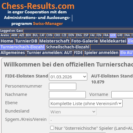
Logged on: Gast
Arabic
ARM
AZE
BIH
BUL
CAT
CHN
CRO
CZE
DEN
ENG
ESP
FAI
FIN
FRA
GER
GRE
INA
I
Home
TurnierDB
Meisterschaft
Foto-Galerie
Meldekartei
El
Turnierschach-Elozahl
Schnellschach-Elozahl
Allgemeines
Turnier anmelden: AUT
FIDE
Spieler anmelden
Elo AU
Willkommen bei den offiziellen Turnierscha
FIDE-Elolisten Stand
AUT-Elolisten Stand
10.879
Personennummer
Nachname
Vorname
Ebene
Bundesland
Spgem./Kreis/Verein
Nur "österreichische" Spieler (Land=A