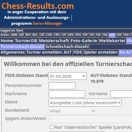
Logged on: Gast
Arabic
ARM
AZE
BIH
BUL
CAT
CHN
CRO
CZE
DEN
ENG
ESP
FAI
FIN
FRA
GER
GRE
INA
I
Home
TurnierDB
Meisterschaft
Foto-Galerie
Meldekartei
El
Turnierschach-Elozahl
Schnellschach-Elozahl
Allgemeines
Turnier anmelden: AUT
FIDE
Spieler anmelden
Elo AU
Willkommen bei den offiziellen Turnierscha
FIDE-Elolisten Stand
AUT-Elolisten Stand
10.879
Personennummer
Nachname
Vorname
Ebene
Bundesland
Spgem./Kreis/Verein
Nur "österreichische" Spieler (Land=A