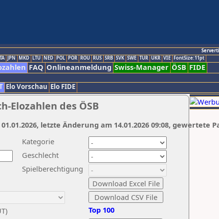
Servert
TA
JPN
MKD
LTU
NED
POL
POR
ROU
RUS
SRB
SVK
SWE
TUR
UKR
VIE
FontSize:11pt
ozahlen
FAQ
Onlineanmeldung
Swiss-Manager
ÖSB
FIDE
T
Elo Vorschau
Elo FIDE
ch-Elozahlen des ÖSB
 01.01.2026, letzte Änderung am 14.01.2026 09:08, gewertete P
Kategorie
Geschlecht
Spielberechtigung
Top 100
UT)