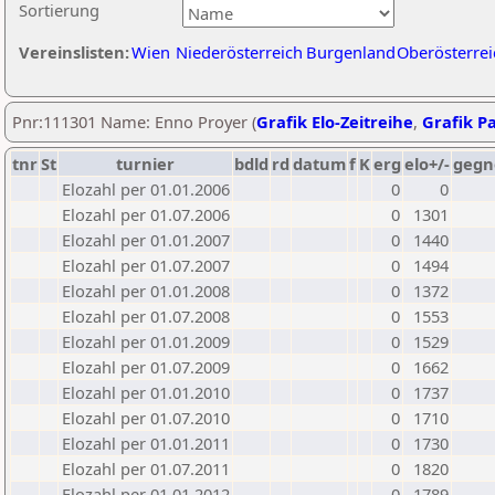
Sortierung
Vereinslisten:
Wien
Niederösterreich
Burgenland
Oberösterrei
Pnr:111301 Name: Enno Proyer (
Grafik Elo-Zeitreihe
,
Grafik Pa
tnr
St
turnier
bdld
rd
datum
f
K
erg
elo+/-
gegn
Elozahl per 01.01.2006
0
0
Elozahl per 01.07.2006
0
1301
Elozahl per 01.01.2007
0
1440
Elozahl per 01.07.2007
0
1494
Elozahl per 01.01.2008
0
1372
Elozahl per 01.07.2008
0
1553
Elozahl per 01.01.2009
0
1529
Elozahl per 01.07.2009
0
1662
Elozahl per 01.01.2010
0
1737
Elozahl per 01.07.2010
0
1710
Elozahl per 01.01.2011
0
1730
Elozahl per 01.07.2011
0
1820
Elozahl per 01.01.2012
0
1789