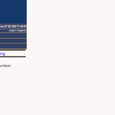
ime 07.08.2026 11:49:07
Login
Logout
artien: