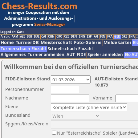
Logged on: Gast
Arabic
ARM
AZE
BIH
BUL
CAT
CHN
CRO
CZE
DEN
ENG
ESP
FAI
FIN
FRA
GER
GRE
INA
I
Home
TurnierDB
Meisterschaft
Foto-Galerie
Meldekartei
El
Turnierschach-Elozahl
Schnellschach-Elozahl
Allgemeines
Turnier anmelden: AUT
FIDE
Spieler anmelden
Elo AU
Willkommen bei den offiziellen Turnierscha
FIDE-Elolisten Stand
AUT-Elolisten Stand
10.879
Personennummer
Nachname
Vorname
Ebene
Bundesland
Spgem./Kreis/Verein
Nur "österreichische" Spieler (Land=A