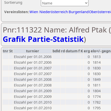
Sortierung
Vereinslisten:
Wien
Niederösterreich
Burgenland
Oberösterrei
Pnr:111322 Name: Alfred Ptak (
Grafik Partie-Statistik
)
tnr
St
turnier
bdld
rd
datum
f
K
erg
elo+/-
gegn
Elozahl per 01.01.2006
0
1813
Elozahl per 01.07.2006
0
1814
Elozahl per 01.01.2007
0
1830
Elozahl per 01.07.2007
0
1830
Elozahl per 01.01.2008
0
1849
Elozahl per 01.07.2008
0
1811
Elozahl per 01.01.2009
0
1804
Elozahl per 01.07.2009
0
1774
Elozahl per 01.01.2010
0
1782
Elozahl per 01.07.2010
0
1795