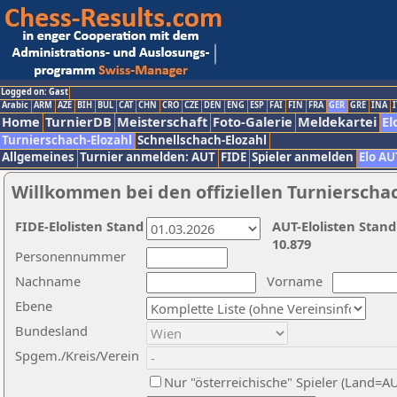
Logged on: Gast
Arabic
ARM
AZE
BIH
BUL
CAT
CHN
CRO
CZE
DEN
ENG
ESP
FAI
FIN
FRA
GER
GRE
INA
I
Home
TurnierDB
Meisterschaft
Foto-Galerie
Meldekartei
El
Turnierschach-Elozahl
Schnellschach-Elozahl
Allgemeines
Turnier anmelden: AUT
FIDE
Spieler anmelden
Elo AU
Willkommen bei den offiziellen Turnierscha
FIDE-Elolisten Stand
AUT-Elolisten Stand
10.879
Personennummer
Nachname
Vorname
Ebene
Bundesland
Spgem./Kreis/Verein
Nur "österreichische" Spieler (Land=A