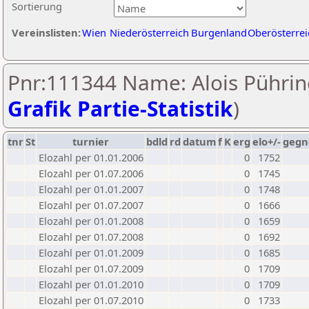
Sortierung
Vereinslisten:
Wien
Niederösterreich
Burgenland
Oberösterrei
Pnr:111344 Name: Alois Pührin
Grafik Partie-Statistik
)
tnr
St
turnier
bdld
rd
datum
f
K
erg
elo+/-
gegn
Elozahl per 01.01.2006
0
1752
Elozahl per 01.07.2006
0
1745
Elozahl per 01.01.2007
0
1748
Elozahl per 01.07.2007
0
1666
Elozahl per 01.01.2008
0
1659
Elozahl per 01.07.2008
0
1692
Elozahl per 01.01.2009
0
1685
Elozahl per 01.07.2009
0
1709
Elozahl per 01.01.2010
0
1709
Elozahl per 01.07.2010
0
1733