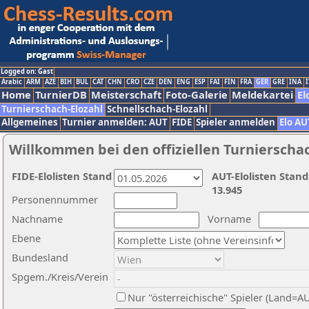
Logged on: Gast
Arabic
ARM
AZE
BIH
BUL
CAT
CHN
CRO
CZE
DEN
ENG
ESP
FAI
FIN
FRA
GER
GRE
INA
I
Home
TurnierDB
Meisterschaft
Foto-Galerie
Meldekartei
El
Turnierschach-Elozahl
Schnellschach-Elozahl
Allgemeines
Turnier anmelden: AUT
FIDE
Spieler anmelden
Elo AU
Willkommen bei den offiziellen Turnierscha
FIDE-Elolisten Stand
AUT-Elolisten Stand
13.945
Personennummer
Nachname
Vorname
Ebene
Bundesland
Spgem./Kreis/Verein
Nur "österreichische" Spieler (Land=A