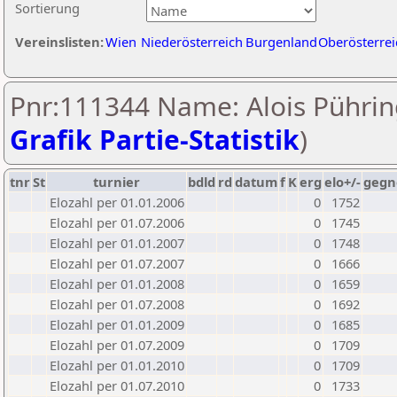
Sortierung
Vereinslisten:
Wien
Niederösterreich
Burgenland
Oberösterrei
Pnr:111344 Name: Alois Pührin
Grafik Partie-Statistik
)
tnr
St
turnier
bdld
rd
datum
f
K
erg
elo+/-
gegn
Elozahl per 01.01.2006
0
1752
Elozahl per 01.07.2006
0
1745
Elozahl per 01.01.2007
0
1748
Elozahl per 01.07.2007
0
1666
Elozahl per 01.01.2008
0
1659
Elozahl per 01.07.2008
0
1692
Elozahl per 01.01.2009
0
1685
Elozahl per 01.07.2009
0
1709
Elozahl per 01.01.2010
0
1709
Elozahl per 01.07.2010
0
1733