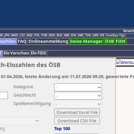
Servert
TA
JPN
MKD
LTU
NED
POL
POR
ROU
RUS
SRB
SVK
SWE
TUR
UKR
VIE
FontSize:11pt
ozahlen
FAQ
Onlineanmeldung
Swiss-Manager
ÖSB
FIDE
T
Elo Vorschau
Elo FIDE
ch-Elozahlen des ÖSB
 01.04.2026, letzte Änderung am 11.07.2026 09:29, gewertete P
Kategorie
Geschlecht
Spielberechtigung
Top 100
UT)