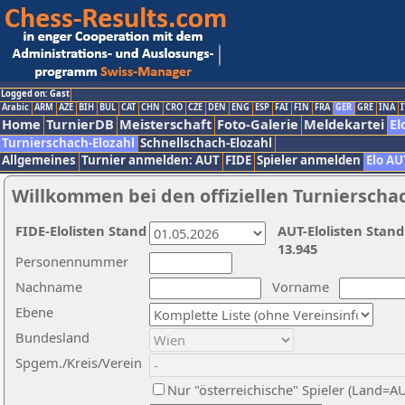
Logged on: Gast
Arabic
ARM
AZE
BIH
BUL
CAT
CHN
CRO
CZE
DEN
ENG
ESP
FAI
FIN
FRA
GER
GRE
INA
I
Home
TurnierDB
Meisterschaft
Foto-Galerie
Meldekartei
El
Turnierschach-Elozahl
Schnellschach-Elozahl
Allgemeines
Turnier anmelden: AUT
FIDE
Spieler anmelden
Elo AU
Willkommen bei den offiziellen Turnierscha
FIDE-Elolisten Stand
AUT-Elolisten Stand
13.945
Personennummer
Nachname
Vorname
Ebene
Bundesland
Spgem./Kreis/Verein
Nur "österreichische" Spieler (Land=A