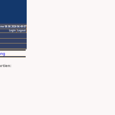
ime 08.08.2026 06:49:07
Login
Logout
artien: