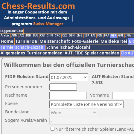
Logged on: Gast
Arabic
ARM
AZE
BIH
BUL
CAT
CHN
CRO
CZE
DEN
ENG
ESP
FAI
FIN
FRA
GER
GRE
INA
I
Home
TurnierDB
Meisterschaft
Foto-Galerie
Meldekartei
El
Turnierschach-Elozahl
Schnellschach-Elozahl
Allgemeines
Turnier anmelden: AUT
FIDE
Spieler anmelden
Elo AU
Willkommen bei den offiziellen Turnierscha
FIDE-Elolisten Stand
AUT-Elolisten Stand
7.518
Personennummer
Nachname
Vorname
Ebene
Bundesland
Spgem./Kreis/Verein
Nur "österreichische" Spieler (Land=A