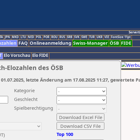
Servert
TA
JPN
MKD
LTU
NED
POL
POR
ROU
RUS
SRB
SVK
SWE
TUR
UKR
VIE
FontSize:11pt
ozahlen
FAQ
Onlineanmeldung
Swiss-Manager
ÖSB
FIDE
T
Elo Vorschau
Elo FIDE
ch-Elozahlen des ÖSB
 01.07.2025, letzte Änderung am 17.08.2025 11:27, gewertete P
Kategorie
Geschlecht
Spielberechtigung
Top 100
UT)