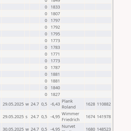
0
1849
0
1833
0
1807
0
1797
0
1792
0
1795
0
1773
0
1783
0
1771
0
1773
0
1787
0
1881
0
1881
0
1840
0
1827
Plank
29.05.2025
w
24.7
0,5
-6,43
1628
110882
Roland
Wimmer
29.05.2025
s
24.7
0,5
-4,95
1674
141978
Friedrich
Nurvet
30.05.2025
w
24.7
0,5
-4,95
1680
148523