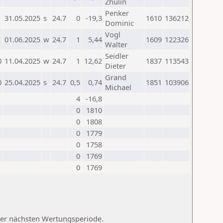
Zhulin
Penker
31.05.2025
s
24.7
0
-19,3
1610
136212
Dominic
Vogl
01.06.2025
w
24.7
1
5,44
1609
122326
Walter
Seidler
0
11.04.2025
w
24.7
1
12,62
1837
113543
Dieter
Grand
0
25.04.2025
s
24.7
0,5
0,74
1851
103906
Michael
4
-16,8
0
1810
0
1808
0
1779
0
1758
0
1769
0
1769
 der nächsten Wertungsperiode.