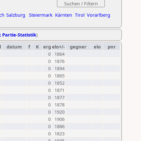
ch
Salzburg
Steiermark
Kärnten
Tirol
Vorarlberg
 Partie-Statistik
)
d
datum
f
K
erg
elo+/-
gegner
elo
pnr
0
1864
0
1876
0
1894
0
1865
0
1852
0
1871
0
1877
0
1878
0
1920
0
1906
0
1886
0
1823
0
1835