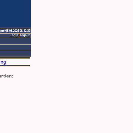
ime 08.08.2026 08:12:37
Login
Logout
artien: