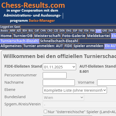
Logged on: Gast
Arabic
ARM
AZE
BIH
BUL
CAT
CHN
CRO
CZE
DEN
ENG
ESP
FAI
FIN
FRA
GER
GRE
INA
I
Home
TurnierDB
Meisterschaft
Foto-Galerie
Meldekartei
El
Turnierschach-Elozahl
Schnellschach-Elozahl
Allgemeines
Turnier anmelden: AUT
FIDE
Spieler anmelden
Elo AU
Willkommen bei den offiziellen Turnierscha
FIDE-Elolisten Stand
AUT-Elolisten Stand
8.601
Personennummer
Nachname
Vorname
Ebene
Bundesland
Spgem./Kreis/Verein
Nur "österreichische" Spieler (Land=A