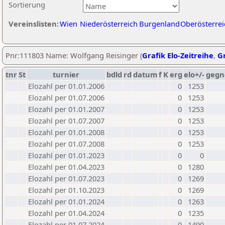
Sortierung
Vereinslisten:
Wien
Niederösterreich
Burgenland
Oberösterrei
Pnr:111803 Name: Wolfgang Reisinger (
Grafik Elo-Zeitreihe
,
Gr
tnr
St
turnier
bdld
rd
datum
f
K
erg
elo+/-
gegn
Elozahl per 01.01.2006
0
1253
Elozahl per 01.07.2006
0
1253
Elozahl per 01.01.2007
0
1253
Elozahl per 01.07.2007
0
1253
Elozahl per 01.01.2008
0
1253
Elozahl per 01.07.2008
0
1253
Elozahl per 01.01.2023
0
0
Elozahl per 01.04.2023
0
1280
Elozahl per 01.07.2023
0
1269
Elozahl per 01.10.2023
0
1269
Elozahl per 01.01.2024
0
1263
Elozahl per 01.04.2024
0
1235
Elozahl per 01.07.2024
0
1490