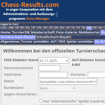
Logged on: Gast
Arabic
ARM
AZE
BIH
BUL
CAT
CHN
CRO
CZE
DEN
ENG
ESP
FAI
FIN
FRA
GER
GRE
INA
I
Home
TurnierDB
Meisterschaft
Foto-Galerie
Meldekartei
El
Turnierschach-Elozahl
Schnellschach-Elozahl
Allgemeines
Turnier anmelden: AUT
FIDE
Spieler anmelden
Elo AU
Willkommen bei den offiziellen Turnierscha
FIDE-Elolisten Stand
AUT-Elolisten Stand
8.601
Personennummer
Nachname
Vorname
Ebene
Bundesland
Spgem./Kreis/Verein
Nur "österreichische" Spieler (Land=A