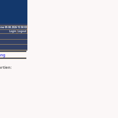
ime 09.08.2026 15:50:03
Login
Logout
artien: