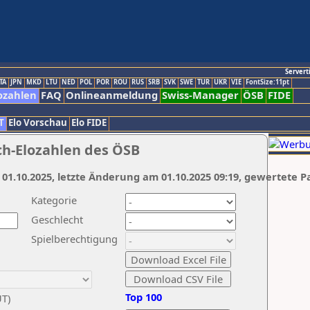
Servert
TA
JPN
MKD
LTU
NED
POL
POR
ROU
RUS
SRB
SVK
SWE
TUR
UKR
VIE
FontSize:11pt
ozahlen
FAQ
Onlineanmeldung
Swiss-Manager
ÖSB
FIDE
T
Elo Vorschau
Elo FIDE
ch-Elozahlen des ÖSB
 01.10.2025, letzte Änderung am 01.10.2025 09:19, gewertete P
Kategorie
Geschlecht
Spielberechtigung
Top 100
UT)