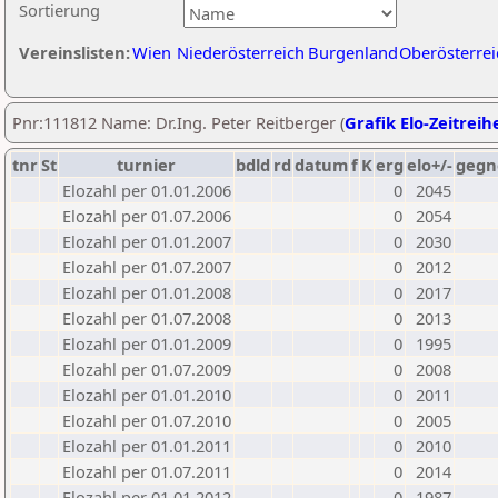
Sortierung
Vereinslisten:
Wien
Niederösterreich
Burgenland
Oberösterrei
Pnr:111812 Name: Dr.Ing. Peter Reitberger (
Grafik Elo-Zeitreih
tnr
St
turnier
bdld
rd
datum
f
K
erg
elo+/-
gegn
Elozahl per 01.01.2006
0
2045
Elozahl per 01.07.2006
0
2054
Elozahl per 01.01.2007
0
2030
Elozahl per 01.07.2007
0
2012
Elozahl per 01.01.2008
0
2017
Elozahl per 01.07.2008
0
2013
Elozahl per 01.01.2009
0
1995
Elozahl per 01.07.2009
0
2008
Elozahl per 01.01.2010
0
2011
Elozahl per 01.07.2010
0
2005
Elozahl per 01.01.2011
0
2010
Elozahl per 01.07.2011
0
2014
Elozahl per 01.01.2012
0
1987