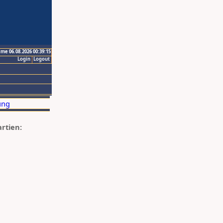
ime 06.08.2026 00:39:15
Login
Logout
artien: