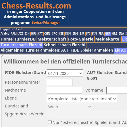
Logged on: Gast
Arabic
ARM
AZE
BIH
BUL
CAT
CHN
CRO
CZE
DEN
ENG
ESP
FAI
FIN
FRA
GER
GRE
INA
I
Home
TurnierDB
Meisterschaft
Foto-Galerie
Meldekartei
El
Turnierschach-Elozahl
Schnellschach-Elozahl
Allgemeines
Turnier anmelden: AUT
FIDE
Spieler anmelden
Elo AU
Willkommen bei den offiziellen Turnierscha
FIDE-Elolisten Stand
AUT-Elolisten Stand
8.601
Personennummer
Nachname
Vorname
Ebene
Bundesland
Spgem./Kreis/Verein
Nur "österreichische" Spieler (Land=A