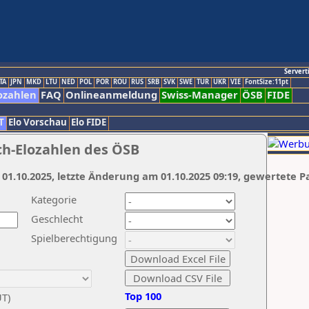
Servert
TA
JPN
MKD
LTU
NED
POL
POR
ROU
RUS
SRB
SVK
SWE
TUR
UKR
VIE
FontSize:11pt
ozahlen
FAQ
Onlineanmeldung
Swiss-Manager
ÖSB
FIDE
T
Elo Vorschau
Elo FIDE
ch-Elozahlen des ÖSB
 01.10.2025, letzte Änderung am 01.10.2025 09:19, gewertete P
Kategorie
Geschlecht
Spielberechtigung
Top 100
UT)