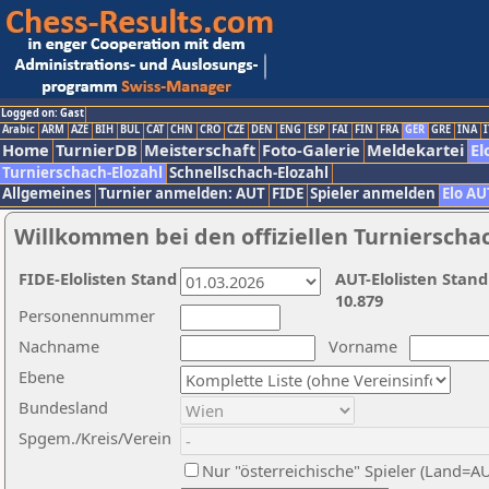
Logged on: Gast
Arabic
ARM
AZE
BIH
BUL
CAT
CHN
CRO
CZE
DEN
ENG
ESP
FAI
FIN
FRA
GER
GRE
INA
I
Home
TurnierDB
Meisterschaft
Foto-Galerie
Meldekartei
El
Turnierschach-Elozahl
Schnellschach-Elozahl
Allgemeines
Turnier anmelden: AUT
FIDE
Spieler anmelden
Elo AU
Willkommen bei den offiziellen Turnierscha
FIDE-Elolisten Stand
AUT-Elolisten Stand
10.879
Personennummer
Nachname
Vorname
Ebene
Bundesland
Spgem./Kreis/Verein
Nur "österreichische" Spieler (Land=A