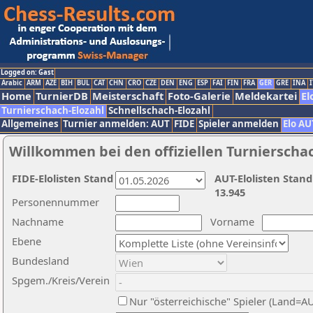
Logged on: Gast
Arabic
ARM
AZE
BIH
BUL
CAT
CHN
CRO
CZE
DEN
ENG
ESP
FAI
FIN
FRA
GER
GRE
INA
I
Home
TurnierDB
Meisterschaft
Foto-Galerie
Meldekartei
El
Turnierschach-Elozahl
Schnellschach-Elozahl
Allgemeines
Turnier anmelden: AUT
FIDE
Spieler anmelden
Elo AU
Willkommen bei den offiziellen Turnierscha
FIDE-Elolisten Stand
AUT-Elolisten Stand
13.945
Personennummer
Nachname
Vorname
Ebene
Bundesland
Spgem./Kreis/Verein
Nur "österreichische" Spieler (Land=A