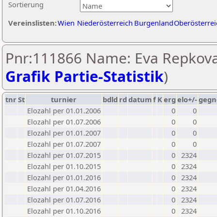
Sortierung
Vereinslisten:
Wien
Niederösterreich
Burgenland
Oberösterrei
Pnr:111866 Name: Eva Repkova
Grafik Partie-Statistik
)
tnr
St
turnier
bdld
rd
datum
f
K
erg
elo+/-
gegn
Elozahl per 01.01.2006
0
0
Elozahl per 01.07.2006
0
0
Elozahl per 01.01.2007
0
0
Elozahl per 01.07.2007
0
0
Elozahl per 01.07.2015
0
2324
Elozahl per 01.10.2015
0
2324
Elozahl per 01.01.2016
0
2324
Elozahl per 01.04.2016
0
2324
Elozahl per 01.07.2016
0
2324
Elozahl per 01.10.2016
0
2324