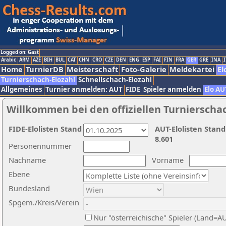
Logged on: Gast
Arabic
ARM
AZE
BIH
BUL
CAT
CHN
CRO
CZE
DEN
ENG
ESP
FAI
FIN
FRA
GER
GRE
INA
I
Home
TurnierDB
Meisterschaft
Foto-Galerie
Meldekartei
El
Turnierschach-Elozahl
Schnellschach-Elozahl
Allgemeines
Turnier anmelden: AUT
FIDE
Spieler anmelden
Elo AU
Willkommen bei den offiziellen Turnierscha
FIDE-Elolisten Stand
AUT-Elolisten Stand
8.601
Personennummer
Nachname
Vorname
Ebene
Bundesland
Spgem./Kreis/Verein
Nur "österreichische" Spieler (Land=A