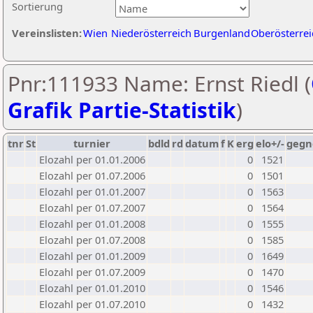
Sortierung
Vereinslisten:
Wien
Niederösterreich
Burgenland
Oberösterrei
Pnr:111933 Name: Ernst Riedl (
Grafik Partie-Statistik
)
tnr
St
turnier
bdld
rd
datum
f
K
erg
elo+/-
gegn
Elozahl per 01.01.2006
0
1521
Elozahl per 01.07.2006
0
1501
Elozahl per 01.01.2007
0
1563
Elozahl per 01.07.2007
0
1564
Elozahl per 01.01.2008
0
1555
Elozahl per 01.07.2008
0
1585
Elozahl per 01.01.2009
0
1649
Elozahl per 01.07.2009
0
1470
Elozahl per 01.01.2010
0
1546
Elozahl per 01.07.2010
0
1432