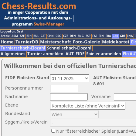
Logged on: Gast
Arabic
ARM
AZE
BIH
BUL
CAT
CHN
CRO
CZE
DEN
ENG
ESP
FAI
FIN
FRA
GER
GRE
INA
I
Home
TurnierDB
Meisterschaft
Foto-Galerie
Meldekartei
El
Turnierschach-Elozahl
Schnellschach-Elozahl
Allgemeines
Turnier anmelden: AUT
FIDE
Spieler anmelden
Elo AU
Willkommen bei den offiziellen Turnierscha
FIDE-Elolisten Stand
AUT-Elolisten Stand
8.601
Personennummer
Nachname
Vorname
Ebene
Bundesland
Spgem./Kreis/Verein
Nur "österreichische" Spieler (Land=A