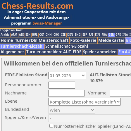
Logged on: Gast
Arabic
ARM
AZE
BIH
BUL
CAT
CHN
CRO
CZE
DEN
ENG
ESP
FAI
FIN
FRA
GER
GRE
INA
I
Home
TurnierDB
Meisterschaft
Foto-Galerie
Meldekartei
El
Turnierschach-Elozahl
Schnellschach-Elozahl
Allgemeines
Turnier anmelden: AUT
FIDE
Spieler anmelden
Elo AU
Willkommen bei den offiziellen Turnierscha
FIDE-Elolisten Stand
AUT-Elolisten Stand
10.879
Personennummer
Nachname
Vorname
Ebene
Bundesland
Spgem./Kreis/Verein
Nur "österreichische" Spieler (Land=A