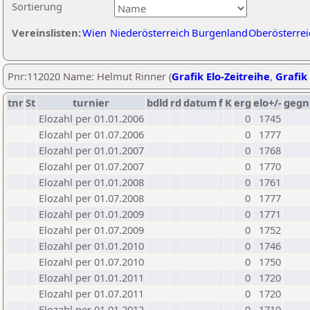
Sortierung
Vereinslisten:
Wien
Niederösterreich
Burgenland
Oberösterrei
Pnr:112020 Name: Helmut Rinner (
Grafik Elo-Zeitreihe
,
Grafik 
tnr
St
turnier
bdld
rd
datum
f
K
erg
elo+/-
gegn
Elozahl per 01.01.2006
0
1745
Elozahl per 01.07.2006
0
1777
Elozahl per 01.01.2007
0
1768
Elozahl per 01.07.2007
0
1770
Elozahl per 01.01.2008
0
1761
Elozahl per 01.07.2008
0
1777
Elozahl per 01.01.2009
0
1771
Elozahl per 01.07.2009
0
1752
Elozahl per 01.01.2010
0
1746
Elozahl per 01.07.2010
0
1750
Elozahl per 01.01.2011
0
1720
Elozahl per 01.07.2011
0
1720
Elozahl per 01.01.2012
0
1710