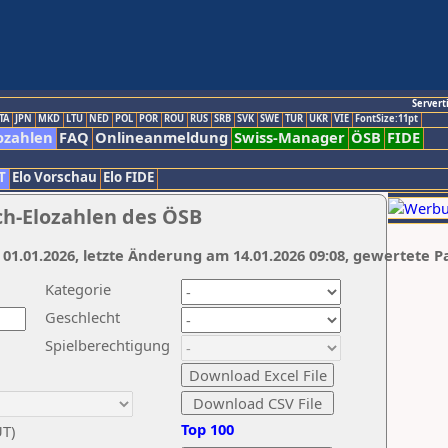
Servert
TA
JPN
MKD
LTU
NED
POL
POR
ROU
RUS
SRB
SVK
SWE
TUR
UKR
VIE
FontSize:11pt
ozahlen
FAQ
Onlineanmeldung
Swiss-Manager
ÖSB
FIDE
T
Elo Vorschau
Elo FIDE
ch-Elozahlen des ÖSB
 01.01.2026, letzte Änderung am 14.01.2026 09:08, gewertete P
Kategorie
Geschlecht
Spielberechtigung
Top 100
UT)