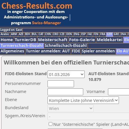
Logged on: Gast
Arabic
ARM
AZE
BIH
BUL
CAT
CHN
CRO
CZE
DEN
ENG
ESP
FAI
FIN
FRA
GER
GRE
INA
I
Home
TurnierDB
Meisterschaft
Foto-Galerie
Meldekartei
El
Turnierschach-Elozahl
Schnellschach-Elozahl
Allgemeines
Turnier anmelden: AUT
FIDE
Spieler anmelden
Elo AU
Willkommen bei den offiziellen Turnierscha
FIDE-Elolisten Stand
AUT-Elolisten Stand
10.879
Personennummer
Nachname
Vorname
Ebene
Bundesland
Spgem./Kreis/Verein
Nur "österreichische" Spieler (Land=A