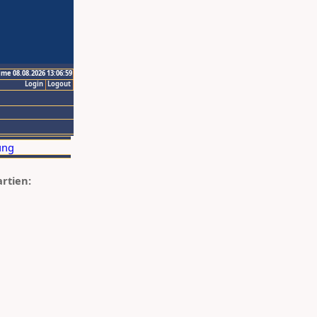
ime 08.08.2026 13:06:59
Login
Logout
artien: