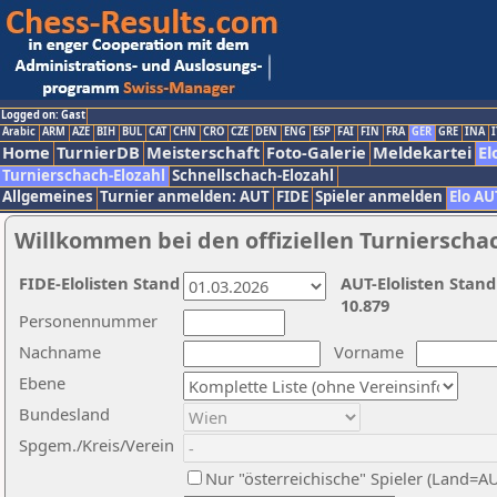
Logged on: Gast
Arabic
ARM
AZE
BIH
BUL
CAT
CHN
CRO
CZE
DEN
ENG
ESP
FAI
FIN
FRA
GER
GRE
INA
I
Home
TurnierDB
Meisterschaft
Foto-Galerie
Meldekartei
El
Turnierschach-Elozahl
Schnellschach-Elozahl
Allgemeines
Turnier anmelden: AUT
FIDE
Spieler anmelden
Elo AU
Willkommen bei den offiziellen Turnierscha
FIDE-Elolisten Stand
AUT-Elolisten Stand
10.879
Personennummer
Nachname
Vorname
Ebene
Bundesland
Spgem./Kreis/Verein
Nur "österreichische" Spieler (Land=A