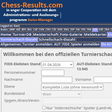
Logged on: Gast
Arabic
ARM
AZE
BIH
BUL
CAT
CHN
CRO
CZE
DEN
ENG
ESP
FAI
FIN
FRA
GER
GRE
INA
I
Home
TurnierDB
Meisterschaft
Foto-Galerie
Meldekartei
El
Turnierschach-Elozahl
Schnellschach-Elozahl
Allgemeines
Turnier anmelden: AUT
FIDE
Spieler anmelden
Elo AU
Willkommen bei den offiziellen Turnierscha
FIDE-Elolisten Stand
AUT-Elolisten Stand
13.945
Personennummer
Nachname
Vorname
Ebene
Bundesland
Spgem./Kreis/Verein
Nur "österreichische" Spieler (Land=A