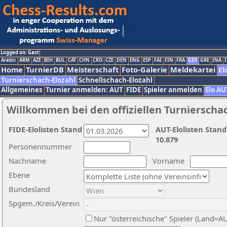
Logged on: Gast
Arabic
ARM
AZE
BIH
BUL
CAT
CHN
CRO
CZE
DEN
ENG
ESP
FAI
FIN
FRA
GER
GRE
INA
I
Home
TurnierDB
Meisterschaft
Foto-Galerie
Meldekartei
El
Turnierschach-Elozahl
Schnellschach-Elozahl
Allgemeines
Turnier anmelden: AUT
FIDE
Spieler anmelden
Elo AU
Willkommen bei den offiziellen Turnierscha
FIDE-Elolisten Stand
AUT-Elolisten Stand
10.879
Personennummer
Nachname
Vorname
Ebene
Bundesland
Spgem./Kreis/Verein
Nur "österreichische" Spieler (Land=A