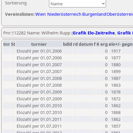
Sortierung
Vereinslisten:
Wien
Niederösterreich
Burgenland
Oberösterrei
Pnr:112282 Name: Wilhelm Rupp (
Grafik Elo-Zeitreihe
,
Grafik 
tnr
St
turnier
bdld
rd
datum
f
K
erg
elo+/-
gegn
Elozahl per 01.01.2006
0
1917
Elozahl per 01.07.2006
0
1877
Elozahl per 01.01.2007
0
1880
Elozahl per 01.07.2007
0
1899
Elozahl per 01.01.2008
0
1887
Elozahl per 01.07.2008
0
1863
Elozahl per 01.01.2009
0
1878
Elozahl per 01.07.2009
0
1872
Elozahl per 01.01.2010
0
1862
Elozahl per 01.07.2010
0
1868
Elozahl per 01.01.2011
0
1862
Elozahl per 01.07.2011
0
1857
Elozahl per 01.01.2012
0
1861