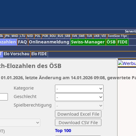
Servert
TA
JPN
MKD
LTU
NED
POL
POR
ROU
RUS
SRB
SVK
SWE
TUR
UKR
VIE
FontSize:11pt
ozahlen
FAQ
Onlineanmeldung
Swiss-Manager
ÖSB
FIDE
T
Elo Vorschau
Elo FIDE
ch-Elozahlen des ÖSB
 01.01.2026, letzte Änderung am 14.01.2026 09:08, gewertete P
Kategorie
Geschlecht
Spielberechtigung
Top 100
UT)