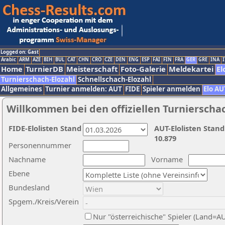
Logged on: Gast
Arabic
ARM
AZE
BIH
BUL
CAT
CHN
CRO
CZE
DEN
ENG
ESP
FAI
FIN
FRA
GER
GRE
INA
I
Home
TurnierDB
Meisterschaft
Foto-Galerie
Meldekartei
El
Turnierschach-Elozahl
Schnellschach-Elozahl
Allgemeines
Turnier anmelden: AUT
FIDE
Spieler anmelden
Elo AU
Willkommen bei den offiziellen Turnierscha
FIDE-Elolisten Stand
AUT-Elolisten Stand
10.879
Personennummer
Nachname
Vorname
Ebene
Bundesland
Spgem./Kreis/Verein
Nur "österreichische" Spieler (Land=A