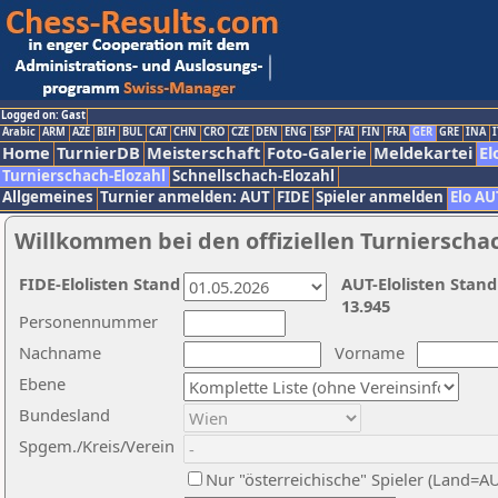
Logged on: Gast
Arabic
ARM
AZE
BIH
BUL
CAT
CHN
CRO
CZE
DEN
ENG
ESP
FAI
FIN
FRA
GER
GRE
INA
I
Home
TurnierDB
Meisterschaft
Foto-Galerie
Meldekartei
El
Turnierschach-Elozahl
Schnellschach-Elozahl
Allgemeines
Turnier anmelden: AUT
FIDE
Spieler anmelden
Elo AU
Willkommen bei den offiziellen Turnierscha
FIDE-Elolisten Stand
AUT-Elolisten Stand
13.945
Personennummer
Nachname
Vorname
Ebene
Bundesland
Spgem./Kreis/Verein
Nur "österreichische" Spieler (Land=A