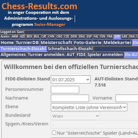
Logged on: Gast
Arabic
ARM
AZE
BIH
BUL
CAT
CHN
CRO
CZE
DEN
ENG
ESP
FAI
FIN
FRA
GER
GRE
INA
I
Home
TurnierDB
Meisterschaft
Foto-Galerie
Meldekartei
El
Turnierschach-Elozahl
Schnellschach-Elozahl
Allgemeines
Turnier anmelden: AUT
FIDE
Spieler anmelden
Elo AU
Willkommen bei den offiziellen Turnierscha
FIDE-Elolisten Stand
AUT-Elolisten Stand
7.518
Personennummer
Nachname
Vorname
Ebene
Bundesland
Spgem./Kreis/Verein
Nur "österreichische" Spieler (Land=A