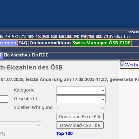
Servert
TA
JPN
MKD
LTU
NED
POL
POR
ROU
RUS
SRB
SVK
SWE
TUR
UKR
VIE
FontSize:11pt
ozahlen
FAQ
Onlineanmeldung
Swiss-Manager
ÖSB
FIDE
T
Elo Vorschau
Elo FIDE
ch-Elozahlen des ÖSB
 01.07.2025, letzte Änderung am 17.08.2025 11:27, gewertete P
Kategorie
Geschlecht
Spielberechtigung
Top 100
UT)