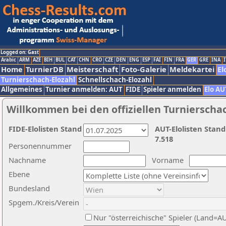
Logged on: Gast
Arabic
ARM
AZE
BIH
BUL
CAT
CHN
CRO
CZE
DEN
ENG
ESP
FAI
FIN
FRA
GER
GRE
INA
I
Home
TurnierDB
Meisterschaft
Foto-Galerie
Meldekartei
El
Turnierschach-Elozahl
Schnellschach-Elozahl
Allgemeines
Turnier anmelden: AUT
FIDE
Spieler anmelden
Elo AU
Willkommen bei den offiziellen Turnierscha
FIDE-Elolisten Stand
AUT-Elolisten Stand
7.518
Personennummer
Nachname
Vorname
Ebene
Bundesland
Spgem./Kreis/Verein
Nur "österreichische" Spieler (Land=A