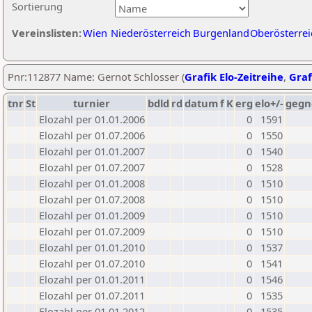
Sortierung
Vereinslisten:
Wien
Niederösterreich
Burgenland
Oberösterrei
Pnr:112877 Name: Gernot Schlosser (
Grafik Elo-Zeitreihe
,
Graf
tnr
St
turnier
bdld
rd
datum
f
K
erg
elo+/-
gegn
Elozahl per 01.01.2006
0
1591
Elozahl per 01.07.2006
0
1550
Elozahl per 01.01.2007
0
1540
Elozahl per 01.07.2007
0
1528
Elozahl per 01.01.2008
0
1510
Elozahl per 01.07.2008
0
1510
Elozahl per 01.01.2009
0
1510
Elozahl per 01.07.2009
0
1510
Elozahl per 01.01.2010
0
1537
Elozahl per 01.07.2010
0
1541
Elozahl per 01.01.2011
0
1546
Elozahl per 01.07.2011
0
1535
Elozahl per 01.01.2012
0
1535