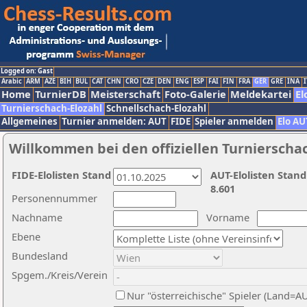
Logged on: Gast
Arabic
ARM
AZE
BIH
BUL
CAT
CHN
CRO
CZE
DEN
ENG
ESP
FAI
FIN
FRA
GER
GRE
INA
I
Home
TurnierDB
Meisterschaft
Foto-Galerie
Meldekartei
El
Turnierschach-Elozahl
Schnellschach-Elozahl
Allgemeines
Turnier anmelden: AUT
FIDE
Spieler anmelden
Elo AU
Willkommen bei den offiziellen Turnierscha
FIDE-Elolisten Stand
AUT-Elolisten Stand
8.601
Personennummer
Nachname
Vorname
Ebene
Bundesland
Spgem./Kreis/Verein
Nur "österreichische" Spieler (Land=A