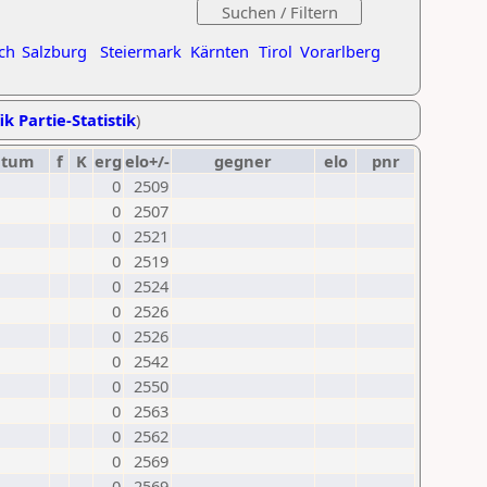
ch
Salzburg
Steiermark
Kärnten
Tirol
Vorarlberg
ik Partie-Statistik
)
atum
f
K
erg
elo+/-
gegner
elo
pnr
0
2509
0
2507
0
2521
0
2519
0
2524
0
2526
0
2526
0
2542
0
2550
0
2563
0
2562
0
2569
0
2569