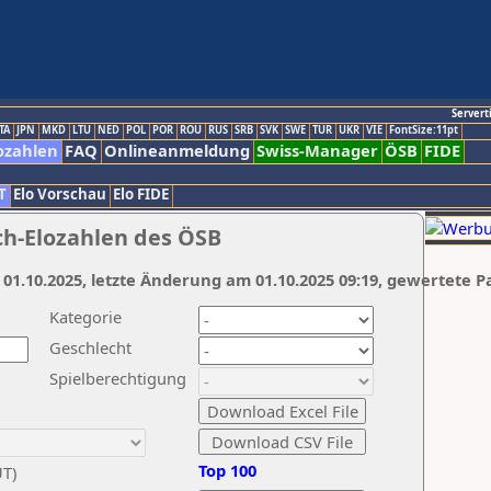
Servert
TA
JPN
MKD
LTU
NED
POL
POR
ROU
RUS
SRB
SVK
SWE
TUR
UKR
VIE
FontSize:11pt
ozahlen
FAQ
Onlineanmeldung
Swiss-Manager
ÖSB
FIDE
T
Elo Vorschau
Elo FIDE
ch-Elozahlen des ÖSB
 01.10.2025, letzte Änderung am 01.10.2025 09:19, gewertete P
Kategorie
Geschlecht
Spielberechtigung
Top 100
UT)