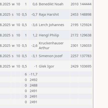
8.2025
w
10
1
0,6
Benedikt Noah
2010
144444
8.2025
s
10
0,5
-0,7
Raja Harshit
2453
148898
8.2025
w
10
0,5
-3,6
Lerch Johannes
2195
125924
8.2025
s
10
1
1,2
Hengl Philip
2172
129638
Kruckenhauser
8.2025
w
10
0,5
-2,6
2301
126033
Arthur
8.2025
s
10
0,5
-3,1
Simenon Jozef
2257
137783
8.2025
w
10
0,5
-1
Glek Igor
2429
103695
6
-11,7
0
2492
0
2488
0
2491
0
2491
0
2491