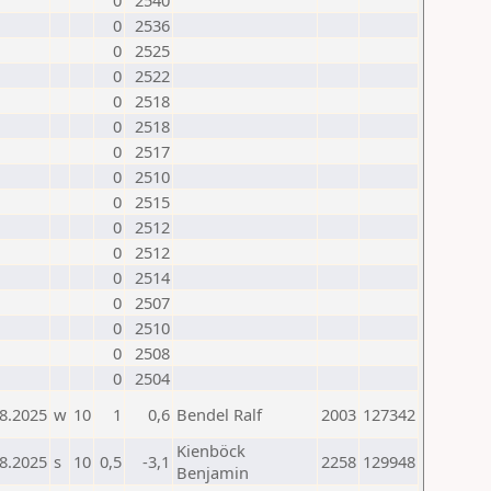
0
2540
0
2536
0
2525
0
2522
0
2518
0
2518
0
2517
0
2510
0
2515
0
2512
0
2512
0
2514
0
2507
0
2510
0
2508
0
2504
8.2025
w
10
1
0,6
Bendel Ralf
2003
127342
Kienböck
8.2025
s
10
0,5
-3,1
2258
129948
Benjamin