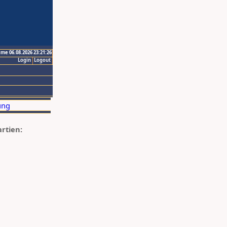
ime 06.08.2026 23:21:26
Login
Logout
artien: