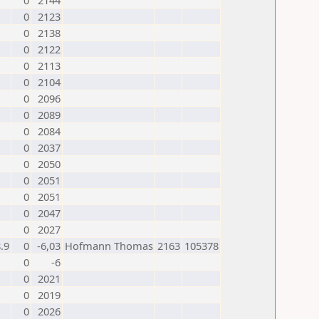
0
2144
0
2123
0
2138
0
2122
0
2113
0
2104
0
2096
0
2089
0
2084
0
2037
0
2050
0
2051
0
2051
0
2047
0
2027
.9
0
-6,03
Hofmann Thomas
2163
105378
0
-6
0
2021
0
2019
0
2026