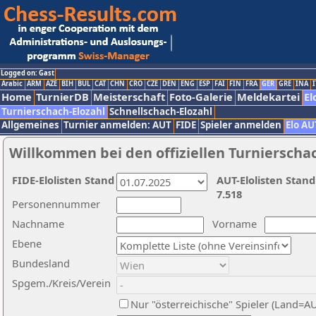
Logged on: Gast
Arabic
ARM
AZE
BIH
BUL
CAT
CHN
CRO
CZE
DEN
ENG
ESP
FAI
FIN
FRA
GER
GRE
INA
I
Home
TurnierDB
Meisterschaft
Foto-Galerie
Meldekartei
El
Turnierschach-Elozahl
Schnellschach-Elozahl
Allgemeines
Turnier anmelden: AUT
FIDE
Spieler anmelden
Elo AU
Willkommen bei den offiziellen Turnierscha
FIDE-Elolisten Stand
AUT-Elolisten Stand
7.518
Personennummer
Nachname
Vorname
Ebene
Bundesland
Spgem./Kreis/Verein
Nur "österreichische" Spieler (Land=A