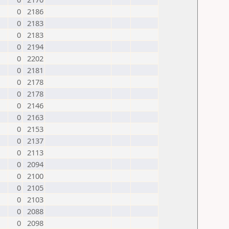
0
2186
0
2183
0
2183
0
2194
0
2202
0
2181
0
2178
0
2178
0
2146
0
2163
0
2153
0
2137
0
2113
0
2094
0
2100
0
2105
0
2103
0
2088
0
2098