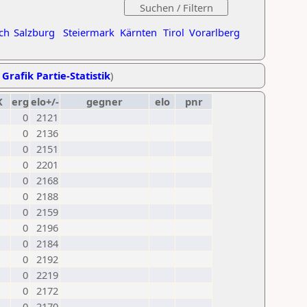
ch
Salzburg
Steiermark
Kärnten
Tirol
Vorarlberg
,
Grafik Partie-Statistik
)
K
erg
elo+/-
gegner
elo
pnr
0
2121
0
2136
0
2151
0
2201
0
2168
0
2188
0
2159
0
2196
0
2184
0
2192
0
2219
0
2172
0
2170