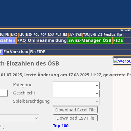
Servert
TA
JPN
MKD
LTU
NED
POL
POR
ROU
RUS
SRB
SVK
SWE
TUR
UKR
VIE
FontSize:11pt
ozahlen
FAQ
Onlineanmeldung
Swiss-Manager
ÖSB
FIDE
T
Elo Vorschau
Elo FIDE
ch-Elozahlen des ÖSB
 01.07.2025, letzte Änderung am 17.08.2025 11:27, gewertete P
Kategorie
Geschlecht
Spielberechtigung
Top 100
UT)