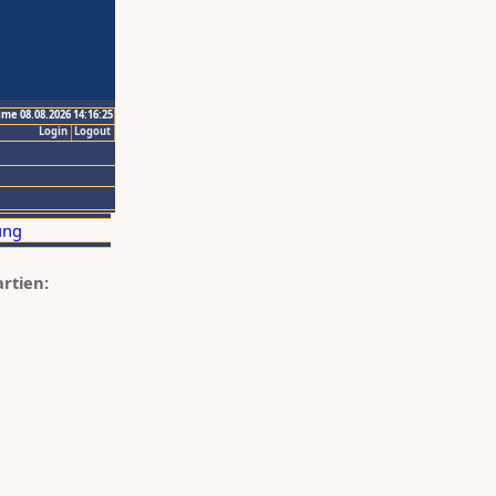
ime 08.08.2026 14:16:25
Login
Logout
artien: