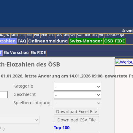
Servert
TA
JPN
MKD
LTU
NED
POL
POR
ROU
RUS
SRB
SVK
SWE
TUR
UKR
VIE
FontSize:11pt
ozahlen
FAQ
Onlineanmeldung
Swiss-Manager
ÖSB
FIDE
T
Elo Vorschau
Elo FIDE
ch-Elozahlen des ÖSB
 01.01.2026, letzte Änderung am 14.01.2026 09:08, gewertete P
Kategorie
Geschlecht
Spielberechtigung
Top 100
UT)