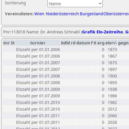
Sortierung
Vereinslisten:
Wien
Niederösterreich
Burgenland
Oberösterrei
Pnr:113018 Name: Dr. Andreas Schnabl (
Grafik Elo-Zeitreihe
,
G
tnr
St
turnier
bdld
rd
datum
f
K
erg
elo+/-
gegn
Elozahl per 01.01.2006
0
1873
Elozahl per 01.07.2006
0
1867
Elozahl per 01.01.2007
0
1875
Elozahl per 01.07.2007
0
1897
Elozahl per 01.01.2008
0
1900
Elozahl per 01.07.2008
0
1893
Elozahl per 01.01.2009
0
1938
Elozahl per 01.07.2009
0
1986
Elozahl per 01.01.2010
0
1982
Elozahl per 01.07.2010
0
2012
Elozahl per 01.01.2011
0
2060
Elozahl per 01.07.2011
0
2026
Elozahl per 01.01.2012
0
2027