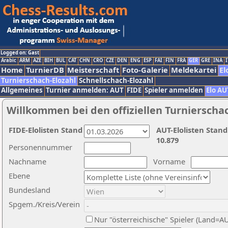
Logged on: Gast
Arabic
ARM
AZE
BIH
BUL
CAT
CHN
CRO
CZE
DEN
ENG
ESP
FAI
FIN
FRA
GER
GRE
INA
I
Home
TurnierDB
Meisterschaft
Foto-Galerie
Meldekartei
El
Turnierschach-Elozahl
Schnellschach-Elozahl
Allgemeines
Turnier anmelden: AUT
FIDE
Spieler anmelden
Elo AU
Willkommen bei den offiziellen Turnierscha
FIDE-Elolisten Stand
AUT-Elolisten Stand
10.879
Personennummer
Nachname
Vorname
Ebene
Bundesland
Spgem./Kreis/Verein
Nur "österreichische" Spieler (Land=A