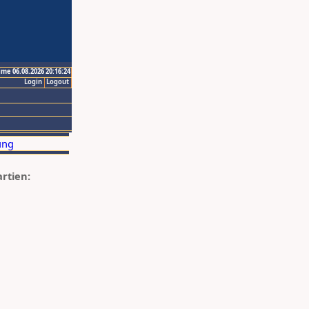
ime 06.08.2026 20:16:24
Login
Logout
artien: