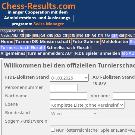
Logged on: Gast
Arabic
ARM
AZE
BIH
BUL
CAT
CHN
CRO
CZE
DEN
ENG
ESP
FAI
FIN
FRA
GER
GRE
INA
I
Home
TurnierDB
Meisterschaft
Foto-Galerie
Meldekartei
El
Turnierschach-Elozahl
Schnellschach-Elozahl
Allgemeines
Turnier anmelden: AUT
FIDE
Spieler anmelden
Elo AU
Willkommen bei den offiziellen Turnierscha
FIDE-Elolisten Stand
AUT-Elolisten Stand
10.879
Personennummer
Nachname
Vorname
Ebene
Bundesland
Spgem./Kreis/Verein
Nur "österreichische" Spieler (Land=A