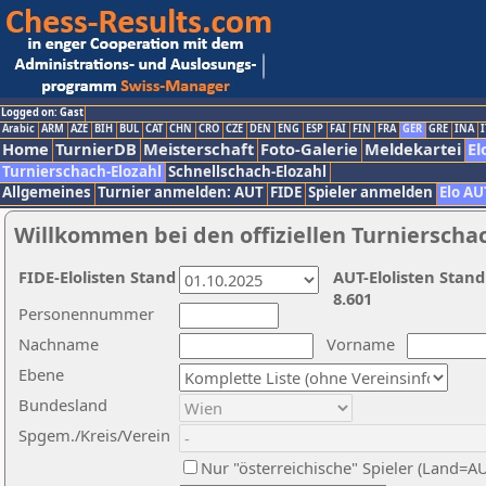
Logged on: Gast
Arabic
ARM
AZE
BIH
BUL
CAT
CHN
CRO
CZE
DEN
ENG
ESP
FAI
FIN
FRA
GER
GRE
INA
I
Home
TurnierDB
Meisterschaft
Foto-Galerie
Meldekartei
El
Turnierschach-Elozahl
Schnellschach-Elozahl
Allgemeines
Turnier anmelden: AUT
FIDE
Spieler anmelden
Elo AU
Willkommen bei den offiziellen Turnierscha
FIDE-Elolisten Stand
AUT-Elolisten Stand
8.601
Personennummer
Nachname
Vorname
Ebene
Bundesland
Spgem./Kreis/Verein
Nur "österreichische" Spieler (Land=A