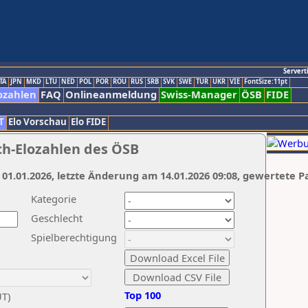
Servert
TA
JPN
MKD
LTU
NED
POL
POR
ROU
RUS
SRB
SVK
SWE
TUR
UKR
VIE
FontSize:11pt
ozahlen
FAQ
Onlineanmeldung
Swiss-Manager
ÖSB
FIDE
T
Elo Vorschau
Elo FIDE
ch-Elozahlen des ÖSB
 01.01.2026, letzte Änderung am 14.01.2026 09:08, gewertete P
Kategorie
Geschlecht
Spielberechtigung
Top 100
UT)