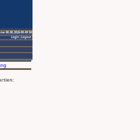
ime 08.08.2026 00:49:50
Login
Logout
artien: