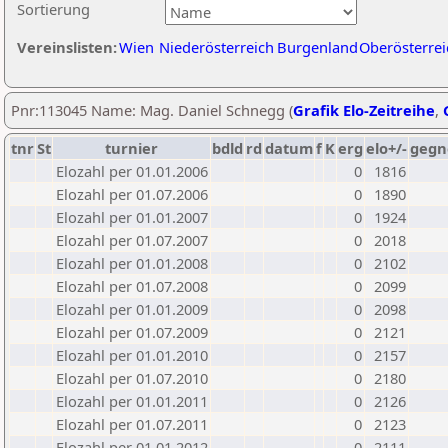
Sortierung
Vereinslisten:
Wien
Niederösterreich
Burgenland
Oberösterrei
Pnr:113045 Name: Mag. Daniel Schnegg (
Grafik Elo-Zeitreihe
,
tnr
St
turnier
bdld
rd
datum
f
K
erg
elo+/-
gegn
Elozahl per 01.01.2006
0
1816
Elozahl per 01.07.2006
0
1890
Elozahl per 01.01.2007
0
1924
Elozahl per 01.07.2007
0
2018
Elozahl per 01.01.2008
0
2102
Elozahl per 01.07.2008
0
2099
Elozahl per 01.01.2009
0
2098
Elozahl per 01.07.2009
0
2121
Elozahl per 01.01.2010
0
2157
Elozahl per 01.07.2010
0
2180
Elozahl per 01.01.2011
0
2126
Elozahl per 01.07.2011
0
2123
Elozahl per 01.01.2012
0
2111