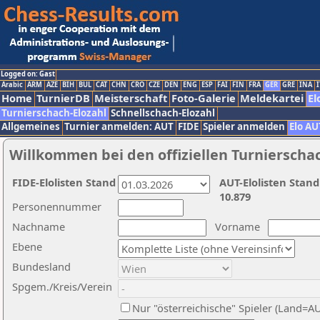
Logged on: Gast
Arabic
ARM
AZE
BIH
BUL
CAT
CHN
CRO
CZE
DEN
ENG
ESP
FAI
FIN
FRA
GER
GRE
INA
I
Home
TurnierDB
Meisterschaft
Foto-Galerie
Meldekartei
El
Turnierschach-Elozahl
Schnellschach-Elozahl
Allgemeines
Turnier anmelden: AUT
FIDE
Spieler anmelden
Elo AU
Willkommen bei den offiziellen Turnierscha
FIDE-Elolisten Stand
AUT-Elolisten Stand
10.879
Personennummer
Nachname
Vorname
Ebene
Bundesland
Spgem./Kreis/Verein
Nur "österreichische" Spieler (Land=A