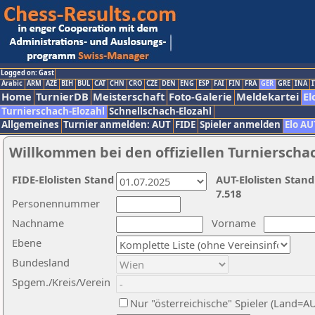
Logged on: Gast
Arabic
ARM
AZE
BIH
BUL
CAT
CHN
CRO
CZE
DEN
ENG
ESP
FAI
FIN
FRA
GER
GRE
INA
I
Home
TurnierDB
Meisterschaft
Foto-Galerie
Meldekartei
El
Turnierschach-Elozahl
Schnellschach-Elozahl
Allgemeines
Turnier anmelden: AUT
FIDE
Spieler anmelden
Elo AU
Willkommen bei den offiziellen Turnierscha
FIDE-Elolisten Stand
AUT-Elolisten Stand
7.518
Personennummer
Nachname
Vorname
Ebene
Bundesland
Spgem./Kreis/Verein
Nur "österreichische" Spieler (Land=A