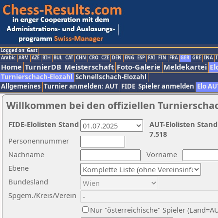
Logged on: Gast
Arabic
ARM
AZE
BIH
BUL
CAT
CHN
CRO
CZE
DEN
ENG
ESP
FAI
FIN
FRA
GER
GRE
INA
I
Home
TurnierDB
Meisterschaft
Foto-Galerie
Meldekartei
El
Turnierschach-Elozahl
Schnellschach-Elozahl
Allgemeines
Turnier anmelden: AUT
FIDE
Spieler anmelden
Elo AU
Willkommen bei den offiziellen Turnierscha
FIDE-Elolisten Stand
AUT-Elolisten Stand
7.518
Personennummer
Nachname
Vorname
Ebene
Bundesland
Spgem./Kreis/Verein
Nur "österreichische" Spieler (Land=A