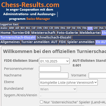
Logged on: Gast
Arabic
ARM
AZE
BIH
BUL
CAT
CHN
CRO
CZE
DEN
ENG
ESP
FAI
FIN
FRA
GER
GRE
INA
I
Home
TurnierDB
Meisterschaft
Foto-Galerie
Meldekartei
El
Turnierschach-Elozahl
Schnellschach-Elozahl
Allgemeines
Turnier anmelden: AUT
FIDE
Spieler anmelden
Elo AU
Willkommen bei den offiziellen Turnierscha
FIDE-Elolisten Stand
AUT-Elolisten Stand
8.601
Personennummer
Nachname
Vorname
Ebene
Bundesland
Spgem./Kreis/Verein
Nur "österreichische" Spieler (Land=A