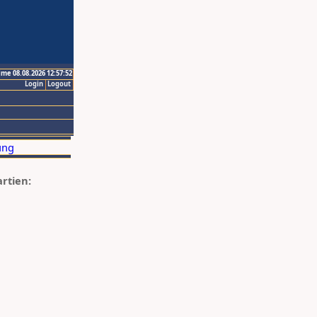
ime 08.08.2026 12:57:52
Login
Logout
artien: