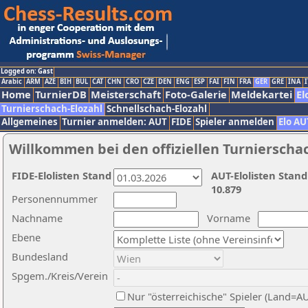
Logged on: Gast
Arabic
ARM
AZE
BIH
BUL
CAT
CHN
CRO
CZE
DEN
ENG
ESP
FAI
FIN
FRA
GER
GRE
INA
I
Home
TurnierDB
Meisterschaft
Foto-Galerie
Meldekartei
El
Turnierschach-Elozahl
Schnellschach-Elozahl
Allgemeines
Turnier anmelden: AUT
FIDE
Spieler anmelden
Elo AU
Willkommen bei den offiziellen Turnierscha
FIDE-Elolisten Stand
AUT-Elolisten Stand
10.879
Personennummer
Nachname
Vorname
Ebene
Bundesland
Spgem./Kreis/Verein
Nur "österreichische" Spieler (Land=A