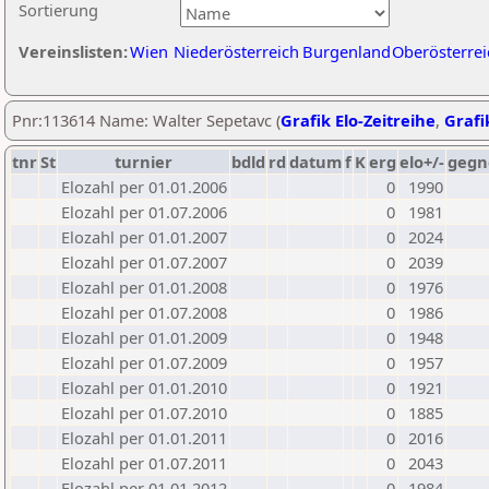
Sortierung
Vereinslisten:
Wien
Niederösterreich
Burgenland
Oberösterrei
Pnr:113614 Name: Walter Sepetavc (
Grafik Elo-Zeitreihe
,
Grafi
tnr
St
turnier
bdld
rd
datum
f
K
erg
elo+/-
gegn
Elozahl per 01.01.2006
0
1990
Elozahl per 01.07.2006
0
1981
Elozahl per 01.01.2007
0
2024
Elozahl per 01.07.2007
0
2039
Elozahl per 01.01.2008
0
1976
Elozahl per 01.07.2008
0
1986
Elozahl per 01.01.2009
0
1948
Elozahl per 01.07.2009
0
1957
Elozahl per 01.01.2010
0
1921
Elozahl per 01.07.2010
0
1885
Elozahl per 01.01.2011
0
2016
Elozahl per 01.07.2011
0
2043
Elozahl per 01.01.2012
0
1984