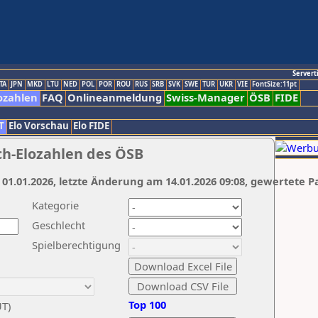
Servert
TA
JPN
MKD
LTU
NED
POL
POR
ROU
RUS
SRB
SVK
SWE
TUR
UKR
VIE
FontSize:11pt
ozahlen
FAQ
Onlineanmeldung
Swiss-Manager
ÖSB
FIDE
T
Elo Vorschau
Elo FIDE
ch-Elozahlen des ÖSB
 01.01.2026, letzte Änderung am 14.01.2026 09:08, gewertete P
Kategorie
Geschlecht
Spielberechtigung
Top 100
UT)