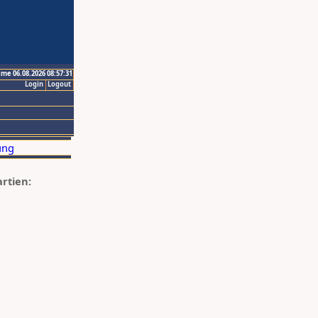
ime 06.08.2026 08:57:31
Login
Logout
artien: