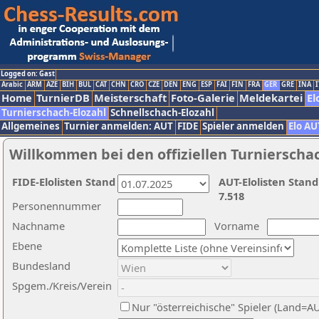
Logged on: Gast
Arabic
ARM
AZE
BIH
BUL
CAT
CHN
CRO
CZE
DEN
ENG
ESP
FAI
FIN
FRA
GER
GRE
INA
I
Home
TurnierDB
Meisterschaft
Foto-Galerie
Meldekartei
El
Turnierschach-Elozahl
Schnellschach-Elozahl
Allgemeines
Turnier anmelden: AUT
FIDE
Spieler anmelden
Elo AU
Willkommen bei den offiziellen Turnierscha
FIDE-Elolisten Stand
AUT-Elolisten Stand
7.518
Personennummer
Nachname
Vorname
Ebene
Bundesland
Spgem./Kreis/Verein
Nur "österreichische" Spieler (Land=A