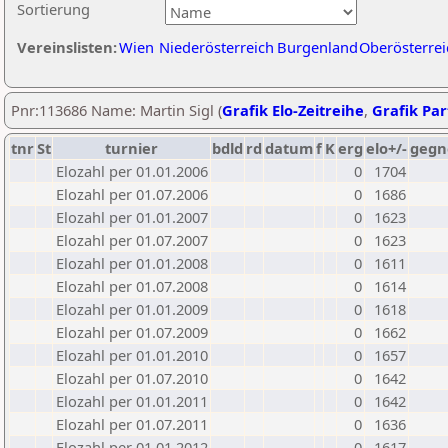
Sortierung
Vereinslisten:
Wien
Niederösterreich
Burgenland
Oberösterrei
Pnr:113686 Name: Martin Sigl (
Grafik Elo-Zeitreihe
,
Grafik Part
tnr
St
turnier
bdld
rd
datum
f
K
erg
elo+/-
gegn
Elozahl per 01.01.2006
0
1704
Elozahl per 01.07.2006
0
1686
Elozahl per 01.01.2007
0
1623
Elozahl per 01.07.2007
0
1623
Elozahl per 01.01.2008
0
1611
Elozahl per 01.07.2008
0
1614
Elozahl per 01.01.2009
0
1618
Elozahl per 01.07.2009
0
1662
Elozahl per 01.01.2010
0
1657
Elozahl per 01.07.2010
0
1642
Elozahl per 01.01.2011
0
1642
Elozahl per 01.07.2011
0
1636
Elozahl per 01.01.2012
0
1617