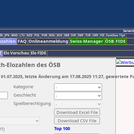
Servert
TA
JPN
MKD
LTU
NED
POL
POR
ROU
RUS
SRB
SVK
SWE
TUR
UKR
VIE
FontSize:11pt
ozahlen
FAQ
Onlineanmeldung
Swiss-Manager
ÖSB
FIDE
T
Elo Vorschau
Elo FIDE
ch-Elozahlen des ÖSB
 01.07.2025, letzte Änderung am 17.08.2025 11:27, gewertete P
Kategorie
Geschlecht
Spielberechtigung
Top 100
UT)