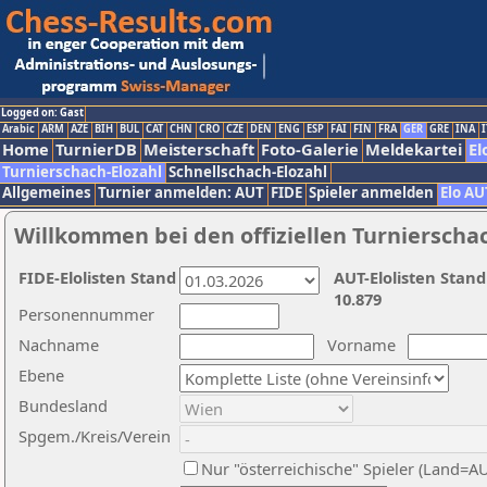
Logged on: Gast
Arabic
ARM
AZE
BIH
BUL
CAT
CHN
CRO
CZE
DEN
ENG
ESP
FAI
FIN
FRA
GER
GRE
INA
I
Home
TurnierDB
Meisterschaft
Foto-Galerie
Meldekartei
El
Turnierschach-Elozahl
Schnellschach-Elozahl
Allgemeines
Turnier anmelden: AUT
FIDE
Spieler anmelden
Elo AU
Willkommen bei den offiziellen Turnierscha
FIDE-Elolisten Stand
AUT-Elolisten Stand
10.879
Personennummer
Nachname
Vorname
Ebene
Bundesland
Spgem./Kreis/Verein
Nur "österreichische" Spieler (Land=A