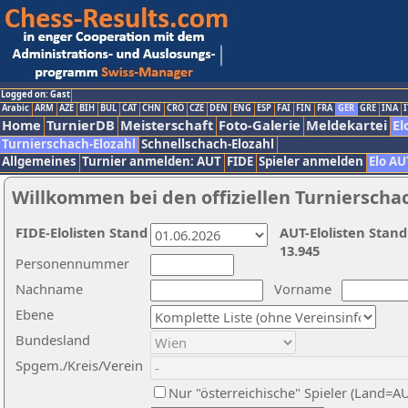
Logged on: Gast
Arabic
ARM
AZE
BIH
BUL
CAT
CHN
CRO
CZE
DEN
ENG
ESP
FAI
FIN
FRA
GER
GRE
INA
I
Home
TurnierDB
Meisterschaft
Foto-Galerie
Meldekartei
El
Turnierschach-Elozahl
Schnellschach-Elozahl
Allgemeines
Turnier anmelden: AUT
FIDE
Spieler anmelden
Elo AU
Willkommen bei den offiziellen Turnierscha
FIDE-Elolisten Stand
AUT-Elolisten Stand
13.945
Personennummer
Nachname
Vorname
Ebene
Bundesland
Spgem./Kreis/Verein
Nur "österreichische" Spieler (Land=A