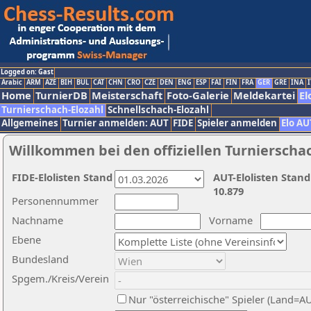
Logged on: Gast
Arabic
ARM
AZE
BIH
BUL
CAT
CHN
CRO
CZE
DEN
ENG
ESP
FAI
FIN
FRA
GER
GRE
INA
I
Home
TurnierDB
Meisterschaft
Foto-Galerie
Meldekartei
El
Turnierschach-Elozahl
Schnellschach-Elozahl
Allgemeines
Turnier anmelden: AUT
FIDE
Spieler anmelden
Elo AU
Willkommen bei den offiziellen Turnierscha
FIDE-Elolisten Stand
AUT-Elolisten Stand
10.879
Personennummer
Nachname
Vorname
Ebene
Bundesland
Spgem./Kreis/Verein
Nur "österreichische" Spieler (Land=A