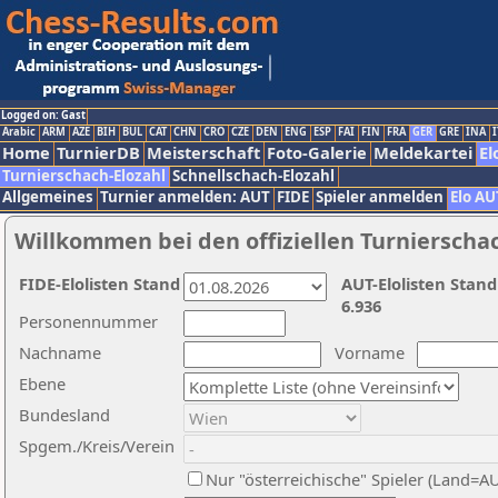
Logged on: Gast
Arabic
ARM
AZE
BIH
BUL
CAT
CHN
CRO
CZE
DEN
ENG
ESP
FAI
FIN
FRA
GER
GRE
INA
I
Home
TurnierDB
Meisterschaft
Foto-Galerie
Meldekartei
El
Turnierschach-Elozahl
Schnellschach-Elozahl
Allgemeines
Turnier anmelden: AUT
FIDE
Spieler anmelden
Elo AU
Willkommen bei den offiziellen Turnierscha
FIDE-Elolisten Stand
AUT-Elolisten Stand
6.936
Personennummer
Nachname
Vorname
Ebene
Bundesland
Spgem./Kreis/Verein
Nur "österreichische" Spieler (Land=A